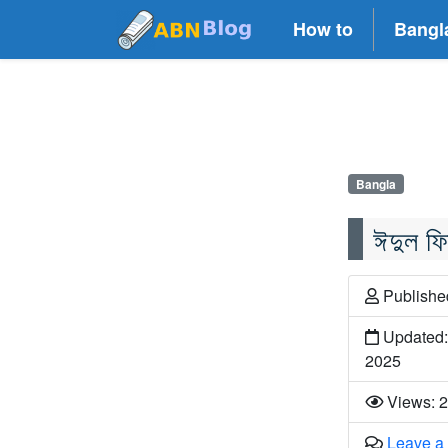
How to
Bangl
Bangla
ঈদুল ফ
Publish
Updated:
2025
Views: 
Leave a