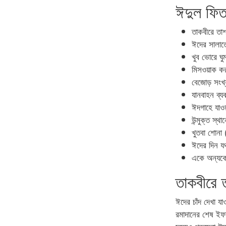
ঈদুল ফিত
তাকবীরে তা
ঈদের সালা
খুব ভোরে ঘ
মিসওয়াক কর
বেজোড় সংখ্য
যানবাহন ব্য
ঈদগাহে যাও
উন্মুক্ত স্
খুতবা শোনা 
ঈদের দিন যথ
একে অন্যক
তাকবীরে 
ঈদের চাঁদ দেখা যা
রমাদানের শেষ ইফ