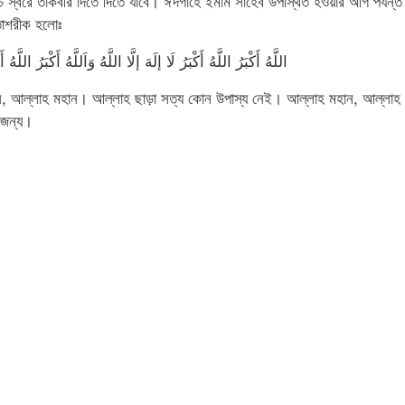
চ্চ স্বরে তাকবীর দিতে দিতে যাবে। ঈদগাহে ইমাম সাহেব উপস্থিত হওয়ার আগ পর্যন্ত
তাশরীক হলোঃ
اللَّهُ أَكْبَرُ اللَّهُ أَكْبَرُ لَا إلَهَ إلَّا اللَّهُ وَاَللَّهُ أَكْبَرُ اللَّهُ 
ান, আল্লাহ মহান। আল্লাহ ছাড়া সত্য কোন উপাস্য নেই। আল্লাহ মহান, আল্লাহ
 জন্য।