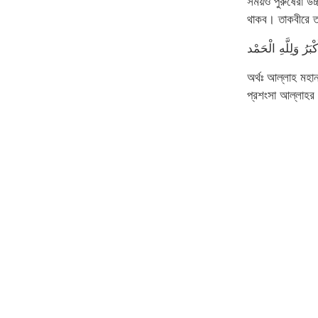
সময়ও পুরুষেরা উ
থাকব। তাকবীরে 
أَكْبَرُ وَلِلَّهِ الْحَمْد
অর্থঃ আল্লাহ মহ
প্রশংসা আল্লাহর