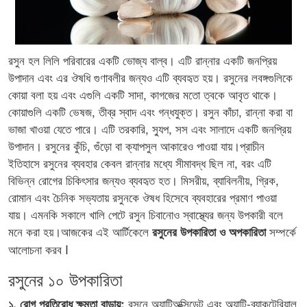
রসুন হল লিলি পরিবারের একটি ভোজ্য বাল্ব। এটি রান্নার একটি জনপ্রিয়
উপাদান এবং এর ঔষধি গুণাবলীর জন্যও এটি ব্যবহৃত হয়। রসুনের লবঙ্গগুলিকে
কোয়া বলা হয় এবং এগুলি একটি সাদা, কাগজের মতো ত্বকে আবৃত থাকে।
কোয়াগুলি একটি ভেষজ, তীব্র স্বাদ এবং গন্ধযুক্ত। রসুন কাঁচা, রান্না করা বা
ভাজা খাওয়া যেতে পারে। এটি তরকারি, স্যুপ, সস এবং সালাদে একটি জনপ্রিয়
উপাদান। রসুনের কুঁচি, গুঁড়ো বা ক্যাপসুল আকারেও পাওয়া যায়।প্রাচীন
ইতিহাসে রসুনের ব্যবহার কেবল রান্নার মধ্যে সীমাবদ্ধ ছিল না, বরং এটি
বিভিন্ন রোগের চিকিৎসার জন্যও ব্যবহৃত হত। মিসরীয়, ব্যাবিলনীয়, গ্রিক,
রোমান এবং চৈনিক সভ্যতায় রসুনকে ঔষধ হিসেবে ব্যবহারের প্রমাণ পাওয়া
যায়। এমনকি সকালে খালি পেটে রসুন চিবানোও স্বাস্থ্যের জন্য উপকারী বলে
মনে করা হয়।আজকের এই আর্টিকেলে
সম্পর্কে
রসুনের উপকারিতা ও অপকারিতা
আলোচনা করব I
রসুনের ১০ উপকারিতা
রসুনে অ্যান্টিঅক্সিডেন্ট এবং অ্যান্টি-ব্যাকটেরিয়াল
১. রোগ প্রতিরোধ ক্ষমতা বাড়ায়: