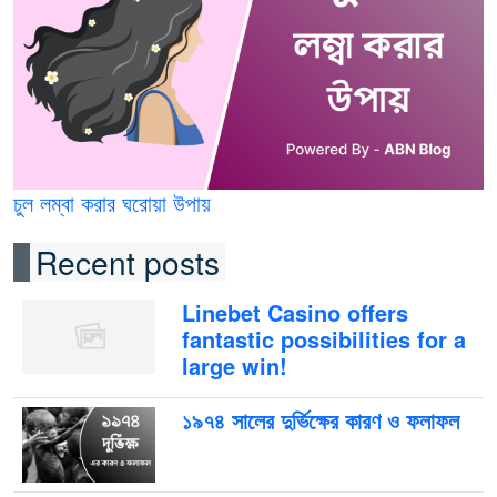
চুল লম্বা করার ঘরোয়া উপায়
Recent posts
Linebet Casino offers
fantastic possibilities for a
large win!
১৯৭৪ সালের দুর্ভিক্ষের কারণ ও ফলাফল