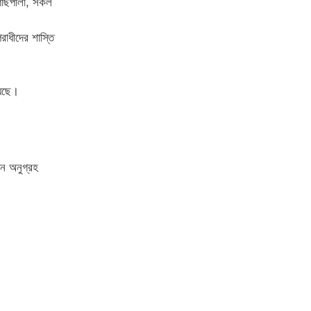
, গাছপালা, সকল
রাধীদের শাস্তি
়েছে।
োন অনুগ্রহ