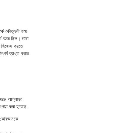
্কে কৌতূহলী হয়ে
কে অজ্ঞ ছিল। তারা
 জিজ্ঞেস করতে
র্য ব্যাখ্যা করার
়েছে আল্লাহর
কপাত করা হয়েছে:
নি কোরআনকে