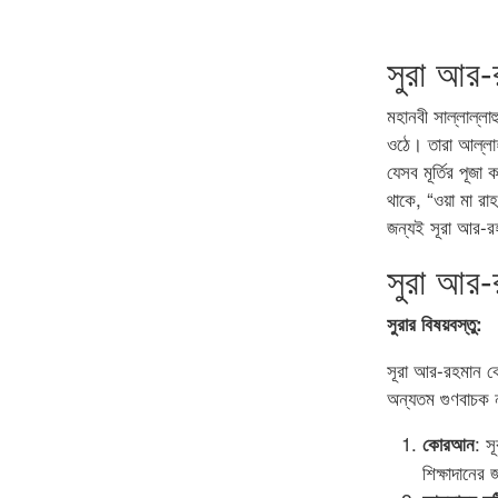
সুরা আর-র
মহানবী সাল্লাল্ল
ওঠে। তারা আল্লাহ
যেসব মূর্তির পূজ
থাকে, “ওয়া মা রা
জন্যই সূরা আর-রহ
সুরা আর-র
সুরার বিষয়বস্তু:
সূরা আর-রহমান ক
অন্যতম গুণবাচক ন
: স
কোরআন
শিক্ষাদানের