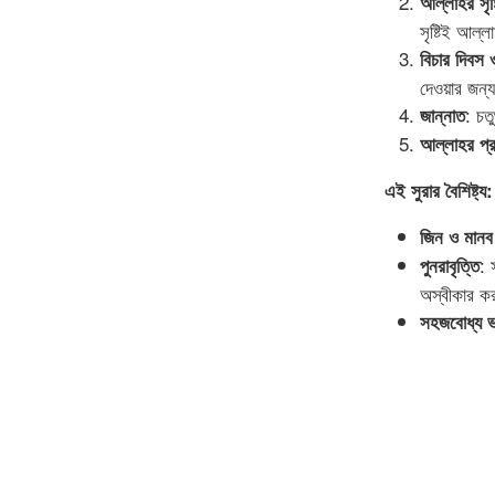
আল্লাহর সৃষ্ট
সৃষ্টিই আল্
বিচার দিবস 
দেওয়ার জন্
: চত
জান্নাত
আল্লাহর প্র
এই সুরার বৈশিষ্ট্য:
জিন ও মানব
: 
পুনরাবৃত্তি
অস্বীকার ক
সহজবোধ্য ভ