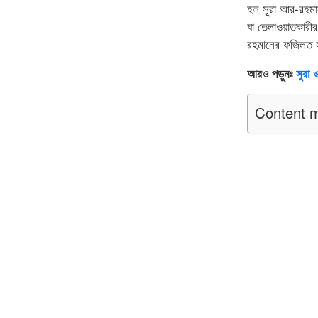
হল সূরা আর-রহমা
যা তেলাওয়াতকারী
রহমানের ফজিলত সম
আরও পড়ুনঃ
সুরা 
Content m