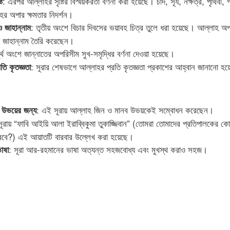
: এরপর আল্লাহর সৃষ্টির বিস্ময়করতা বর্ণনা করা হয়েছে। চাঁদ, সূর্য, নক্ষত্র, পৃথিবী
ি
লাহর অপার ক্ষমতার নিদর্শন।
: তৃতীয় অংশে বিচার দিবসের ভয়াবহ চিত্র তুলে ধরা হয়েছে। আল্লাহ অপ
ও জাহান্নাম
য জাহান্নাম তৈরি করেছেন।
ুর্থ অংশে জান্নাতের অপরিসীম সুখ-সমৃদ্ধির বর্ণনা দেওয়া হয়েছে।
: সূরার শেষভাগে আল্লাহর প্রতি কৃতজ্ঞতা প্রকাশের আহ্বান জানানো হয
তি কৃতজ্ঞতা
: এই সূরায় আল্লাহ জিন ও মানব উভয়কেই সম্বোধন করেছেন।
 উভয়ের জন্য
সূরায় “ফাবি আইয়ি আলা ইরাব্বিকুমা তুকাজ্জিবান” (তোমরা তোমাদের প্রতিপালকের ক
রবে?) এই আয়াতটি বারবার উল্লেখ করা হয়েছে।
: সূরা আর-রহমানের ভাষা অত্যন্ত সহজবোধ্য এবং মুখস্থ করাও সহজ।
াষা