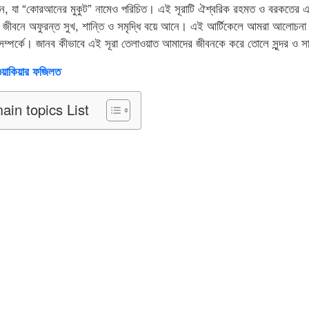
ন, যা “কোরআনের মুকুট” নামেও পরিচিত। এই সূরাটি ঐশ্বরিক রহমত ও বরকতের এক
র জীবনে অফুরন্ত সুখ, শান্তি ও সমৃদ্ধি বয়ে আনে। এই আর্টিকেলে আমরা আলোচন
্পর্কে। জানব কীভাবে এই সূরা তেলাওয়াত আমাদের জীবনকে করে তোলে সুন্দর ও সা
ওয়াকিয়ার ফজিলত
ain topics List