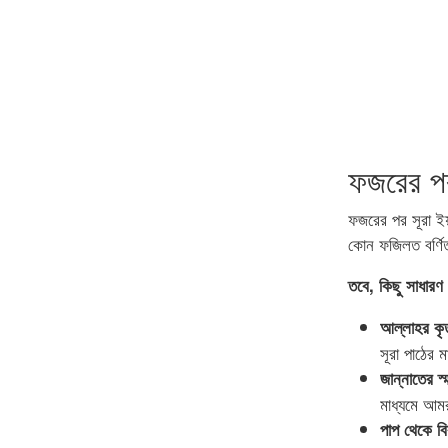
ফজরের পর
ফজরের পর সূরা ইয
কোন ফজিলত বর্ণ
তবে, কিছু সাধারণ
আল্লাহর কৃত
সূরা পাঠের 
জান্নাতের স্
মাধ্যমে আম
পাপ থেকে ব