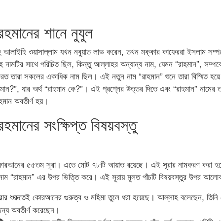
হমানের শানে নুযুল
াহু আলাইহি ওয়াসাল্লাম যখন নবুয়াত লাভ করেন, তখন মক্কার কাফেররা ইসলাম সম্পর
 নামটির সাথে পরিচিত ছিল, কিন্তু আল্লাহর অন্যান্য নাম, যেমন “রাহমান”, সম্পর্
া করত তারা সকলের একাধিক নাম ছিল। এই নতুন নাম “রাহমান” শুনে তারা বিস্মিত হয়ে
হমান?”, যার অর্থ “রাহমান কে?”। এই প্রশ্নের উত্তর দিতে এবং “রাহমান” নামের তাৎপ
মান অবতীর্ণ হয়।
হমানের সংক্ষিপ্ত বিষয়বস্তু
োরআনের ৫৫তম সূরা। এতে মোট ৭৮টি আয়াত রয়েছে। এই সূরার নামকরণ করা হয
াম “রাহমান” এর উপর ভিত্তি করে। এই সূরায় মূলত পাঁচটি বিষয়বস্তুর উপর আলো
ূরার শুরুতেই কোরআনের গুরুত্ব ও মহিমা তুলে ধরা হয়েছে। আল্লাহ বলেছেন, তি
 জন্য অবতীর্ণ করেছেন।