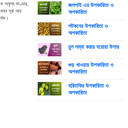
 অমূল্য ভাণ্ডার,
জলপাই এর উপকারিতা ও
া করব সূরা আর
অপকারিতা
র্থক।
লটকনের উপকারিতা ও
অপকারিতা
চুল লম্বা করার ঘরোয়া উপায়
গুড় খাওয়ার উপকারিতা ও
অপকারিতা
হরিতকির উপকারিতা ও
অপকারিতা