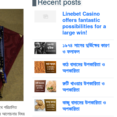
Recent posts
Linebet Casino
offers fantastic
possibilities for a
large win!
১৯৭৪ সালের দুর্ভিক্ষের কারণ
ও ফলাফল
কাঠ বাদামের উপকারিতা ও
অপকারিতা
রুটি খাওয়ার উপকারিতা ও
অপকারিতা
কাজু বাদামের উপকারিতা ও
থে পরিচালিত
অপকারিতা
ের আলোচনার বিষয়