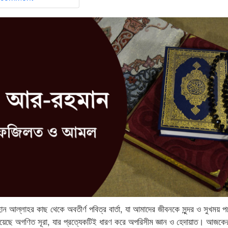
ল্লাহর কাছ থেকে অবতীর্ণ পবিত্র বার্তা, যা আমাদের জীবনকে সুন্দর ও সুখময় প
়েছে অগণিত সূরা, যার প্রত্যেকটিই ধারণ করে অপরিসীম জ্ঞান ও হেদায়াত। আজক