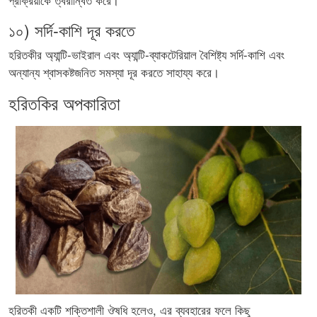
১০) সর্দি-কাশি দূর করতে
হরিতকীর অ্যান্টি-ভাইরাল এবং অ্যান্টি-ব্যাকটেরিয়াল বৈশিষ্ট্য সর্দি-কাশি এবং
অন্যান্য শ্বাসকষ্টজনিত সমস্যা দূর করতে সাহায্য করে।
হরিতকির অপকারিতা
হরিতকী একটি শক্তিশালী ঔষধি হলেও, এর ব্যবহারের ফলে কিছু