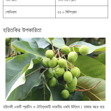
সোডিয়াম
৫৫.০ মিলিগ্রাম
হরিতকির উপকারিতা
হরিতকী একটি প্রাচীন ও ঐতিহ্যবাহী ভারতীয় ওষধি উদ্ভিদ। হাজার বছর ধরে