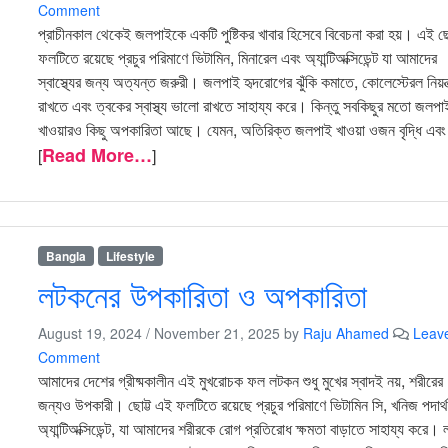
Comment
প্রাচীনকাল থেকেই জলপাইকে একটি পুষ্টিকর খাবার হিসেবে বিবেচনা করা হয়। এই ছো
ফলটিতে রয়েছে প্রচুর পরিমাণে ভিটামিন, মিনারেল এবং অ্যান্টিঅক্সিডেন্ট যা আমাদের
স্বাস্থ্যের জন্য অত্যন্ত জরুরী। জলপাই হৃদরোগের ঝুঁকি কমাতে, কোলেস্টেরল নিয়ন্
রাখতে এবং ত্বকের স্বাস্থ্য ভালো রাখতে সাহায্য করে। কিন্তু সবকিছুর মতো জলপা
খাওয়ারও কিছু অপকারিতা আছে। যেমন, অতিরিক্ত জলপাই খাওয়া ওজন বৃদ্ধি এবং
Read More…
[
]
Bangla
Lifestyle
লটকনের উপকারিতা ও অপকারিতা
August 19, 2024
/
November 21, 2025
by
Raju Ahamed
Leav
Comment
আমাদের দেশের গ্রীষ্মকালীন এই মুখরোচক ফল লটকন শুধু মুখের স্বাদই নয়, শরীরের
জন্যও উপকারী। ছোট্ট এই ফলটিতে রয়েছে প্রচুর পরিমাণে ভিটামিন সি, খনিজ পদার্
অ্যান্টিঅক্সিডেন্ট, যা আমাদের শরীরকে রোগ প্রতিরোধ ক্ষমতা বাড়াতে সাহায্য করে।