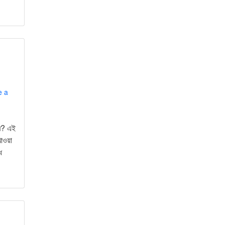
e a
কর? এই
াওয়া
ে