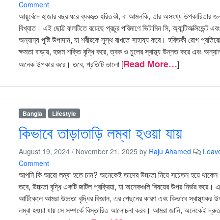
Comment
আয়ুর্বেদে হাজার বছর ধরে ব্যবহৃত হরিতকী, বা আমলকি, তার অসংখ্য উপকারিতার জন
বিখ্যাত। এই ছোট্ট ফলটিতে রয়েছে প্রচুর পরিমাণে ভিটামিন সি, অ্যান্টিঅক্সিডেন্ট এব
অন্যান্য পুষ্টি উপাদান, যা শরীরকে সুস্থ রাখতে সাহায্য করে। হরিতকী রোগ প্রতির
ক্ষমতা বাড়ায়, হজম শক্তি বৃদ্ধি করে, ত্বক ও চুলের স্বাস্থ্য উন্নত করে এবং অন্যান
Read More…
অনেক উপকার করে। তবে, প্রতিটি ভালো [
]
Bangla
Lifestyle
কিভাবে তাড়াতাড়ি লম্বা হওয়া যায়
August 19, 2024
/
November 21, 2025
by
Raju Ahamed
Leav
Comment
আপনি কি আরো লম্বা হতে চান? অনেকেই তাদের উচ্চতা নিয়ে সচেতন হয়ে থাকে
তবে, উচ্চতা বৃদ্ধি একটি জটিল প্রক্রিয়া, যা অনেকগুলি বিষয়ের উপর নির্ভর করে। 
আর্টিকেলে আমরা উচ্চতা বৃদ্ধির বিজ্ঞান, এর পেছনের কারণ এবং কিভাবে স্বাস্থ্যকর উপ
লম্বা হওয়া যায় সে সম্পর্কে বিস্তারিত আলোচনা করব। আমরা জানি, অনেকেই দ্রুত