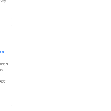
ি এবং
e a
মস্যার
যকর
 যেতে