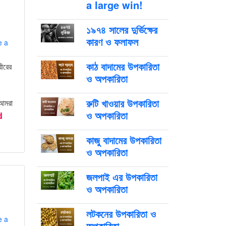
a large win!
১৯৭৪ সালের দুর্ভিক্ষের
কারণ ও ফলাফল
e a
কাঠ বাদামের উপকারিতা
রীরের
ও অপকারিতা
রুটি খাওয়ার উপকারিতা
 আমরা
ও অপকারিতা
d
কাজু বাদামের উপকারিতা
ও অপকারিতা
জলপাই এর উপকারিতা
ও অপকারিতা
লটকনের উপকারিতা ও
e a
অপকারিতা