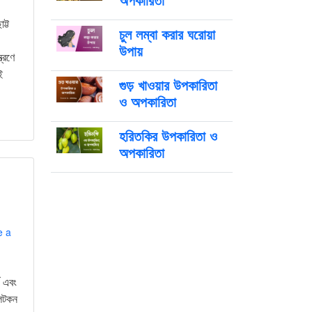
ট্ট
চুল লম্বা করার ঘরোয়া
উপায়
ত্রণে
ই
গুড় খাওয়ার উপকারিতা
ও অপকারিতা
হরিতকির উপকারিতা ও
অপকারিতা
e a
থ এবং
 লটকন