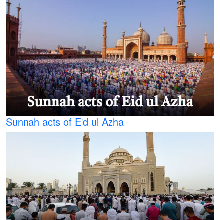
Sunnah acts of Eid ul Azha