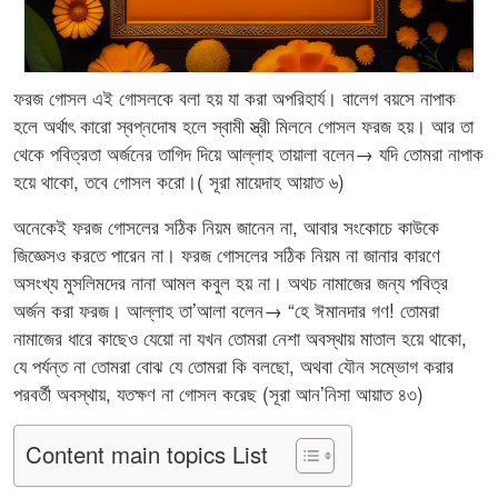
ফরজ গোসল এই গোসলকে বলা হয় যা করা অপরিহার্য। বালেগ বয়সে নাপাক
হলে অর্থাৎ কারো স্বপ্নদোষ হলে স্বামী স্ত্রী মিলনে গোসল ফরজ হয়। আর তা
থেকে পবিত্রতা অর্জনের তাগিদ দিয়ে আল্লাহ তায়ালা বলেন→ যদি তোমরা নাপাক
হয়ে থাকো, তবে গোসল করো।( সূরা মায়েদাহ আয়াত ৬)
অনেকেই ফরজ গোসলের সঠিক নিয়ম জানেন না, আবার সংকোচে কাউকে
জিজ্ঞেসও করতে পারেন না। ফরজ গোসলের সঠিক নিয়ম না জানার কারণে
অসংখ্য মুসলিমদের নানা আমল কবুল হয় না। অথচ নামাজের জন্য পবিত্র
অর্জন করা ফরজ। আল্লাহ তা’আলা বলেন→ “হে ঈমানদার গণ! তোমরা
নামাজের ধারে কাছেও যেয়ো না যখন তোমরা নেশা অবস্থায় মাতাল হয়ে থাকো,
যে পর্যন্ত না তোমরা বোঝ যে তোমরা কি বলছো, অথবা যৌন সম্ভোগ করার
পরবর্তী অবস্থায়, যতক্ষণ না গোসল করেছ (সূরা আন’নিসা আয়াত ৪৩)
Content main topics List