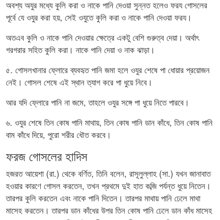
অবশ্য অযুর মধ্যে কুলি করা ও নাকে পানি দেওয়া সুন্নত হলেও ফরয গোসলের
পূর্বে যে ওযুর করা হয়, সেই ওযুতে কুলি করা ও নাকে পানি দেওয়া ফরয।
অতএব কুলি ও নাকে পানি দেওয়ার ক্ষেত্রে একটু বেশি গুরুত্ব দেয়া। অর্থাৎ
গরগরার সহিত কুলি করা। নাকে পানি দেয়া ও নাক ঝাড়া।
৫. গোসলখানার ফ্লোরে ব্যবহৃত পানি জমা হলে ওযুর শেষে পা ধোয়ার প্রয়োজন
নেই। গোসল শেষে এই স্থান ত্যাগ করে পা ধুয়ে নিবে।
আর যদি ফ্লোরে পানি না জমে, তাহলে ওযুর সঙ্গে পা ধুয়ে নিতে পারবে।
৬. ওযুর শেষে তিন কোষ পানি মাথায়, তিন কোষ পানি ডান কাঁধে, তিন কোষ পানি
বাম কাঁধে দিয়ে, পুরো শরীর ধৌত করবে।
ফরজ গোসলের হাদিস
হজরত আয়েশা (রা.) থেকে বর্ণিত, তিনি বলেন, রাসূলুল্লাহ (সা.) যখন জানাবাত
হওয়ার কারণে গোসল করতেন, তখন প্রথমে দুই হাত কব্জি পর্যন্ত ধুয়ে নিতেন।
তারপর কুলি করতেন এবং নাকে পানি দিতেন। তারপর মাথায় পানি ঢেলে মাথা
মাসেহ করতেন। তারপর ডান কাঁধের উপর তিন কোষ পানি ঢেলে ডান কাঁধ মাসেহ