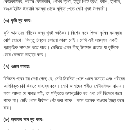
কোষ্ঠকাঠিন্য, শরীরে ফোলাভাব, পেশির ব্যথা, হাঁটুর গিঁটে ব্যথা, কাশি, হাঁপানি,
ব্রঙ্কাইটিস ইত্যাদি সমস্যা থেকে মুক্তি পেতে মেথি খুবই উপকারী।
(৬) কৃমি দূর করে:
কৃমি আমাদের শরীরের জন্য খুবই ক্ষতিকর। বিশেষ করে শিশুরা কৃমির সমস্যায়
বেশি ভোগে। কিন্তু চিন্তার কোনো কারণ নেই। মেথি এই সমস্যার একটি
প্রাকৃতিক সমাধান হতে পারে। মেথিতে এমন কিছু উপাদান রয়েছে যা কৃমিকে
মেরে ফেলতে সাহায্য করে।
(৭) ওজন কমায়:
বিভিন্ন গবেষণায় দেখা গেছে যে, মেথি নিয়মিত খেলে ওজন কমাতে এবং শরীরের
অতিরিক্ত চর্বি ঝরাতে সাহায্য করে। মেথি আমাদের শরীরে মেটাবলিজম বাড়ায়।
ফলে আমরা যে খাবার খাই, তা শক্তিতে রূপান্তরিত হয় এবং চর্বি হিসেবে জমে
থাকে না। মেথি খেলে দীর্ঘক্ষণ পেট ভরা থাকে। ফলে অনেক খাওয়ার ইচ্ছা কমে
যায়।
(৮) ত্বকের দাগ দূর করে: